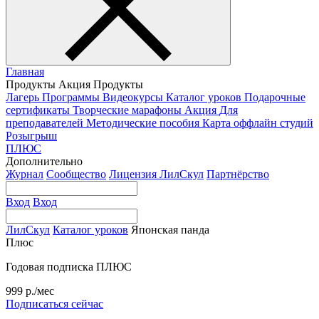
Главная
Продукты
Акция
Продукты
Лагерь
Программы
Видеокурсы
Каталог уроков
Подарочные
сертификаты
Творческие марафоны
Акция
Для
преподавателей
Методические пособия
Карта оффлайн студий
Розыгрыш
ПЛЮС
Дополнительно
Журнал
Сообщество
Лицензия ЛилСкул
Партнёрство
Вход
Вход
ЛилСкул
Каталог уроков
Японская панда
Плюс
Годовая подписка ПЛЮС
999 р./мес
Подписаться сейчас