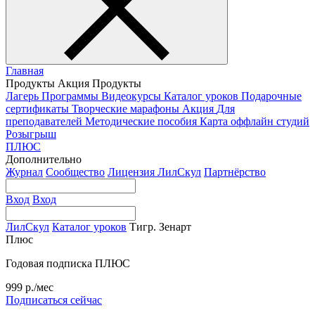
Главная
Продукты
Акция
Продукты
Лагерь
Программы
Видеокурсы
Каталог уроков
Подарочные
сертификаты
Творческие марафоны
Акция
Для
преподавателей
Методические пособия
Карта оффлайн студий
Розыгрыш
ПЛЮС
Дополнительно
Журнал
Сообщество
Лицензия ЛилСкул
Партнёрство
Вход
Вход
ЛилСкул
Каталог уроков
Тигр. Зенарт
Плюс
Годовая подписка ПЛЮС
999 р./мес
Подписаться сейчас