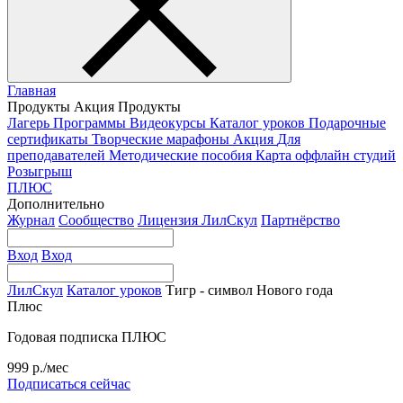
Главная
Продукты
Акция
Продукты
Лагерь
Программы
Видеокурсы
Каталог уроков
Подарочные
сертификаты
Творческие марафоны
Акция
Для
преподавателей
Методические пособия
Карта оффлайн студий
Розыгрыш
ПЛЮС
Дополнительно
Журнал
Сообщество
Лицензия ЛилСкул
Партнёрство
Вход
Вход
ЛилСкул
Каталог уроков
Тигр - символ Нового года
Плюс
Годовая подписка ПЛЮС
999 р./мес
Подписаться сейчас