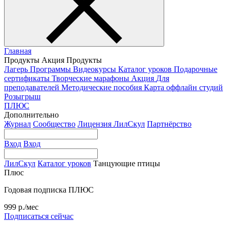
Главная
Продукты
Акция
Продукты
Лагерь
Программы
Видеокурсы
Каталог уроков
Подарочные
сертификаты
Творческие марафоны
Акция
Для
преподавателей
Методические пособия
Карта оффлайн студий
Розыгрыш
ПЛЮС
Дополнительно
Журнал
Сообщество
Лицензия ЛилСкул
Партнёрство
Вход
Вход
ЛилСкул
Каталог уроков
Танцующие птицы
Плюс
Годовая подписка ПЛЮС
999 р./мес
Подписаться сейчас