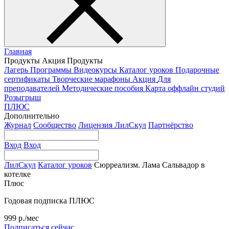
Главная
Продукты
Акция
Продукты
Лагерь
Программы
Видеокурсы
Каталог уроков
Подарочные
сертификаты
Творческие марафоны
Акция
Для
преподавателей
Методические пособия
Карта оффлайн студий
Розыгрыш
ПЛЮС
Дополнительно
Журнал
Сообщество
Лицензия ЛилСкул
Партнёрство
Вход
Вход
ЛилСкул
Каталог уроков
Сюрреализм. Лама Сальвадор в
котелке
Плюс
Годовая подписка ПЛЮС
999 р./мес
Подписаться сейчас