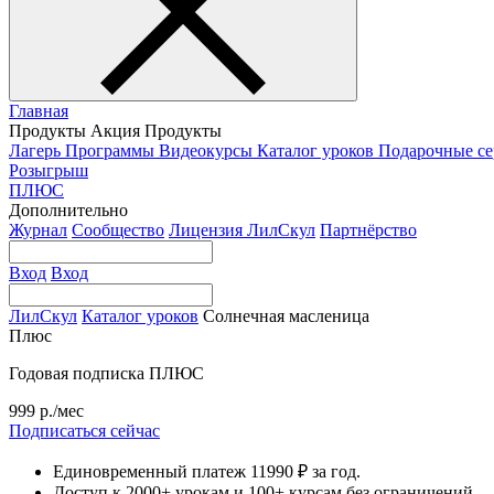
Главная
Продукты
Акция
Продукты
Лагерь
Программы
Видеокурсы
Каталог уроков
Подарочные с
Розыгрыш
ПЛЮС
Дополнительно
Журнал
Сообщество
Лицензия ЛилСкул
Партнёрство
Вход
Вход
ЛилСкул
Каталог уроков
Солнечная масленица
Плюс
Годовая подписка ПЛЮС
999 р./мес
Подписаться сейчас
Единовременный платеж 11990 ₽ за год.
Доступ к 2000+ урокам и 100+ курсам без ограничений.