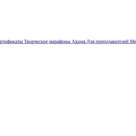
ертификаты
Творческие марафоны
Акция
Для преподавателей
Ме