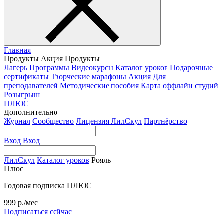
Главная
Продукты
Акция
Продукты
Лагерь
Программы
Видеокурсы
Каталог уроков
Подарочные
сертификаты
Творческие марафоны
Акция
Для
преподавателей
Методические пособия
Карта оффлайн студий
Розыгрыш
ПЛЮС
Дополнительно
Журнал
Сообщество
Лицензия ЛилСкул
Партнёрство
Вход
Вход
ЛилСкул
Каталог уроков
Рояль
Плюс
Годовая подписка ПЛЮС
999 р./мес
Подписаться сейчас