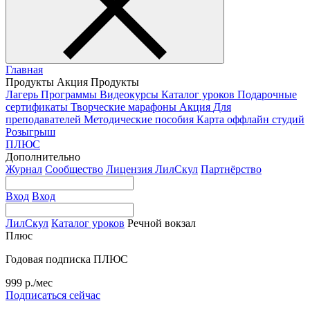
Главная
Продукты
Акция
Продукты
Лагерь
Программы
Видеокурсы
Каталог уроков
Подарочные
сертификаты
Творческие марафоны
Акция
Для
преподавателей
Методические пособия
Карта оффлайн студий
Розыгрыш
ПЛЮС
Дополнительно
Журнал
Сообщество
Лицензия ЛилСкул
Партнёрство
Вход
Вход
ЛилСкул
Каталог уроков
Речной вокзал
Плюс
Годовая подписка ПЛЮС
999 р./мес
Подписаться сейчас