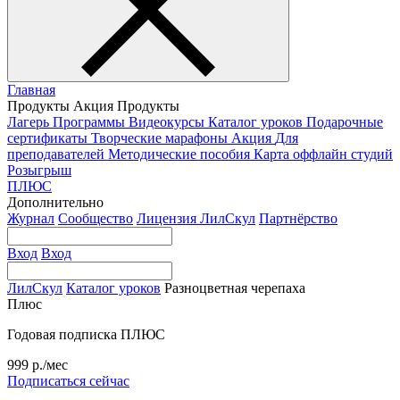
Главная
Продукты
Акция
Продукты
Лагерь
Программы
Видеокурсы
Каталог уроков
Подарочные
сертификаты
Творческие марафоны
Акция
Для
преподавателей
Методические пособия
Карта оффлайн студий
Розыгрыш
ПЛЮС
Дополнительно
Журнал
Сообщество
Лицензия ЛилСкул
Партнёрство
Вход
Вход
ЛилСкул
Каталог уроков
Разноцветная черепаха
Плюс
Годовая подписка ПЛЮС
999 р./мес
Подписаться сейчас