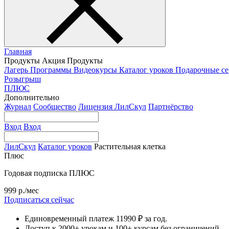
Главная
Продукты
Акция
Продукты
Лагерь
Программы
Видеокурсы
Каталог уроков
Подарочные с
Розыгрыш
ПЛЮС
Дополнительно
Журнал
Сообщество
Лицензия ЛилСкул
Партнёрство
Вход
Вход
ЛилСкул
Каталог уроков
Растительная клетка
Плюс
Годовая подписка ПЛЮС
999 р./мес
Подписаться сейчас
Единовременный платеж 11990 ₽ за год.
Доступ к 2000+ урокам и 100+ курсам без ограничений.