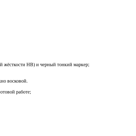
ей жёсткости HB) и черный тонкий маркер;
жно восковой.
готовой работе;