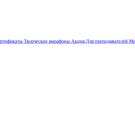
ертификаты
Творческие марафоны
Акция
Для преподавателей
Ме