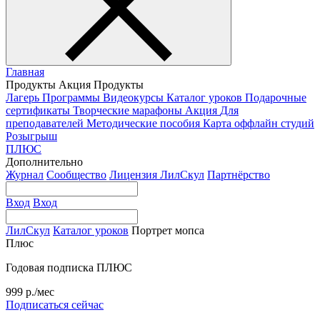
Главная
Продукты
Акция
Продукты
Лагерь
Программы
Видеокурсы
Каталог уроков
Подарочные
сертификаты
Творческие марафоны
Акция
Для
преподавателей
Методические пособия
Карта оффлайн студий
Розыгрыш
ПЛЮС
Дополнительно
Журнал
Сообщество
Лицензия ЛилСкул
Партнёрство
Вход
Вход
ЛилСкул
Каталог уроков
Портрет мопса
Плюс
Годовая подписка ПЛЮС
999 р./мес
Подписаться сейчас