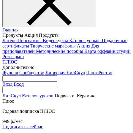
Главная
Продукты
Акция
Продукты
Лагерь
Программы
Видеокурсы
Каталог уроков
Подарочные
сертификаты
Творческие марафоны
Акция
Для
преподавателей
Методические пособия
Карта оффлайн студий
Розыгрыш
ПЛЮС
Дополнительно
Журнал
Сообщество
Лицензия ЛилСкул
Партнёрство
Вход
Вход
ЛилСкул
Каталог уроков
Подвески. Керамика
Плюс
Годовая подписка ПЛЮС
999 р./мес
Подписаться сейчас