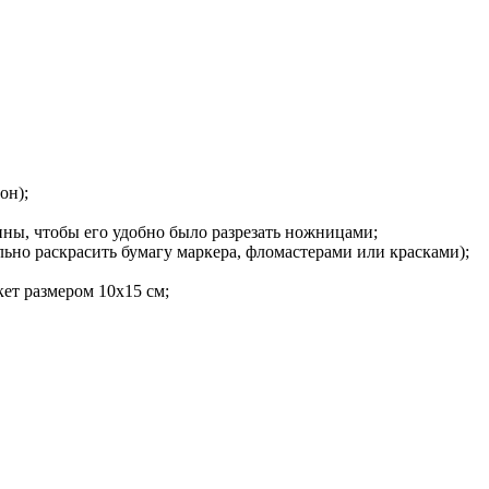
он);
ины, чтобы его удобно было разрезать ножницами;
льно раскрасить бумагу маркера, фломастерами или красками);
кет размером 10х15 см;