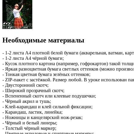
Необходимые материалы
- 1-2 листа А4 плотной белой бумаги (акварельная, ватман, карт
- 1-2 листа А4 чёрной бумаги;
- Кусок плотного картона (например, гофрокартон) такой толщ
- Яркая разноцветная бумага светлых оттенков (можно произво
- Тонкая цветная бумага зелёных оттенков;
- ZIP-пакет с застёжкой. Размер любой. В уроке использован па
- Двусторонний скотч;
- Широкий прозрачный скотч;
- Вспененный скотч или клеевые подушечки;
- Чёрный акрил и тушь;
- Клей-карандаш и клей сильной фиксации;
- Карандаш, ластик, линейка;
- Ножницы и канцелярский нож-резак;
- Чёрный и белый линеры;
- Толстый чёрный маркер;
- Цветные акриловые и спиртовые маркеры;