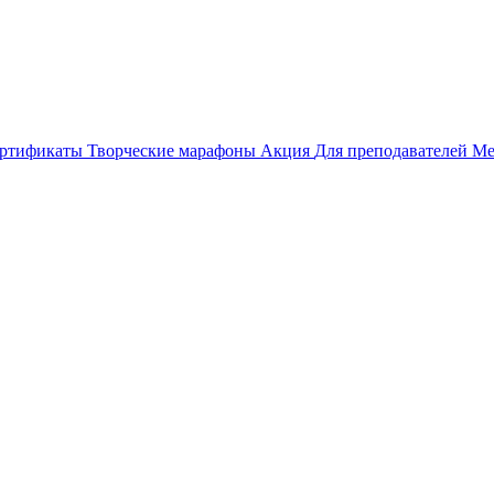
ертификаты
Творческие марафоны
Акция
Для преподавателей
Ме