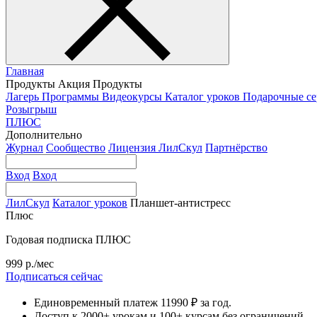
Главная
Продукты
Акция
Продукты
Лагерь
Программы
Видеокурсы
Каталог уроков
Подарочные с
Розыгрыш
ПЛЮС
Дополнительно
Журнал
Сообщество
Лицензия ЛилСкул
Партнёрство
Вход
Вход
ЛилСкул
Каталог уроков
Планшет-антистресс
Плюс
Годовая подписка ПЛЮС
999 р./мес
Подписаться сейчас
Единовременный платеж 11990 ₽ за год.
Доступ к 2000+ урокам и 100+ курсам без ограничений.