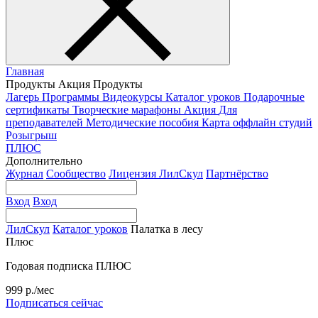
Главная
Продукты
Акция
Продукты
Лагерь
Программы
Видеокурсы
Каталог уроков
Подарочные
сертификаты
Творческие марафоны
Акция
Для
преподавателей
Методические пособия
Карта оффлайн студий
Розыгрыш
ПЛЮС
Дополнительно
Журнал
Сообщество
Лицензия ЛилСкул
Партнёрство
Вход
Вход
ЛилСкул
Каталог уроков
Палатка в лесу
Плюс
Годовая подписка ПЛЮС
999 р./мес
Подписаться сейчас