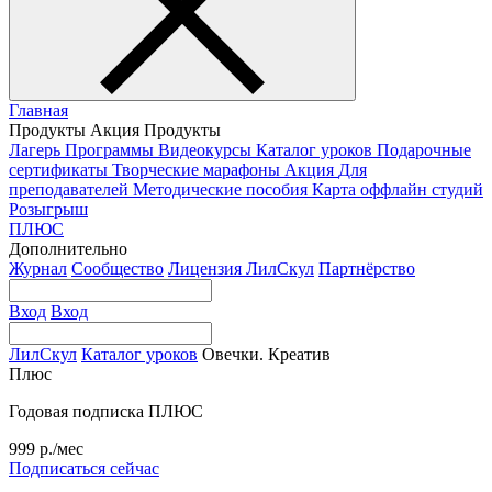
Главная
Продукты
Акция
Продукты
Лагерь
Программы
Видеокурсы
Каталог уроков
Подарочные
сертификаты
Творческие марафоны
Акция
Для
преподавателей
Методические пособия
Карта оффлайн студий
Розыгрыш
ПЛЮС
Дополнительно
Журнал
Сообщество
Лицензия ЛилСкул
Партнёрство
Вход
Вход
ЛилСкул
Каталог уроков
Овечки. Креатив
Плюс
Годовая подписка ПЛЮС
999 р./мес
Подписаться сейчас