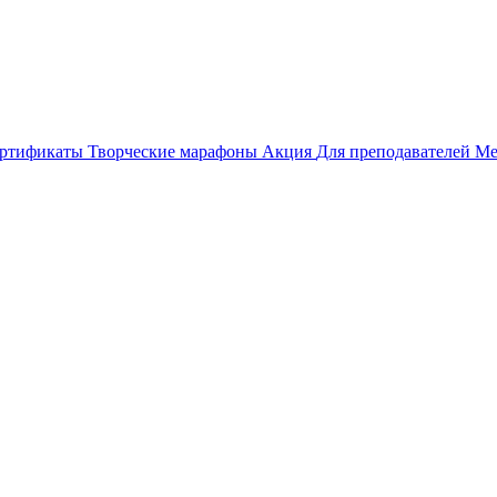
ертификаты
Творческие марафоны
Акция
Для преподавателей
Ме