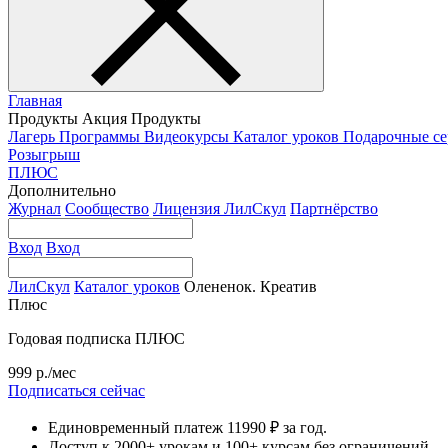
Главная
Продукты
Акция
Продукты
Лагерь
Программы
Видеокурсы
Каталог уроков
Подарочные с
Розыгрыш
ПЛЮС
Дополнительно
Журнал
Сообщество
Лицензия ЛилСкул
Партнёрство
Вход
Вход
ЛилСкул
Каталог уроков
Олененок. Креатив
Плюс
Годовая подписка ПЛЮС
999 р./мес
Подписаться сейчас
Единовременный платеж 11990 ₽ за год.
Доступ к 2000+ урокам и 100+ курсам без ограничений.