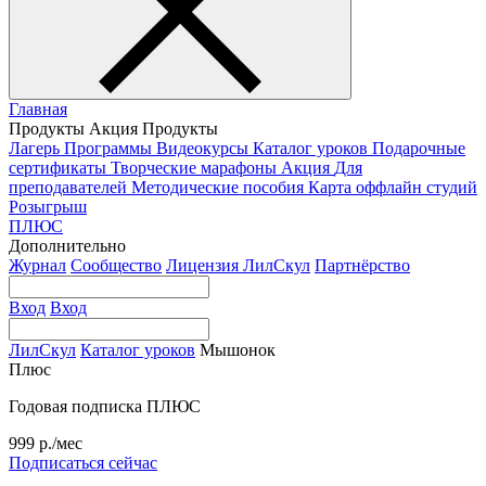
Главная
Продукты
Акция
Продукты
Лагерь
Программы
Видеокурсы
Каталог уроков
Подарочные
сертификаты
Творческие марафоны
Акция
Для
преподавателей
Методические пособия
Карта оффлайн студий
Розыгрыш
ПЛЮС
Дополнительно
Журнал
Сообщество
Лицензия ЛилСкул
Партнёрство
Вход
Вход
ЛилСкул
Каталог уроков
Мышонок
Плюс
Годовая подписка ПЛЮС
999 р./мес
Подписаться сейчас