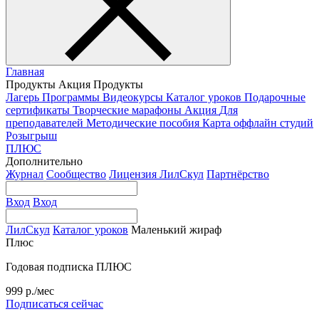
Главная
Продукты
Акция
Продукты
Лагерь
Программы
Видеокурсы
Каталог уроков
Подарочные
сертификаты
Творческие марафоны
Акция
Для
преподавателей
Методические пособия
Карта оффлайн студий
Розыгрыш
ПЛЮС
Дополнительно
Журнал
Сообщество
Лицензия ЛилСкул
Партнёрство
Вход
Вход
ЛилСкул
Каталог уроков
Маленький жираф
Плюс
Годовая подписка ПЛЮС
999 р./мес
Подписаться сейчас