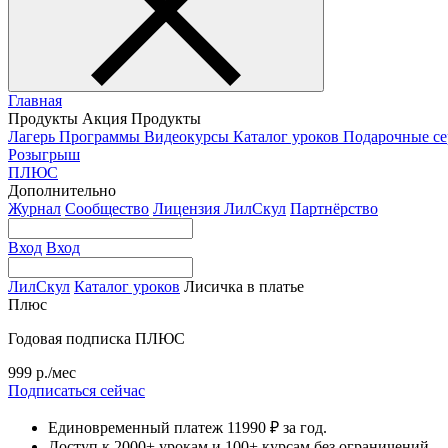
Главная
Продукты
Акция
Продукты
Лагерь
Программы
Видеокурсы
Каталог уроков
Подарочные с
Розыгрыш
ПЛЮС
Дополнительно
Журнал
Сообщество
Лицензия ЛилСкул
Партнёрство
Вход
Вход
ЛилСкул
Каталог уроков
Лисичка в платье
Плюс
Годовая подписка ПЛЮС
999 р./мес
Подписаться сейчас
Единовременный платеж 11990 ₽ за год.
Доступ к 2000+ урокам и 100+ курсам без ограничений.