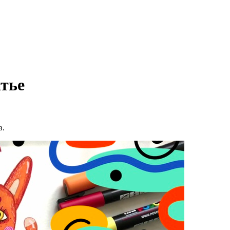
атье
в.