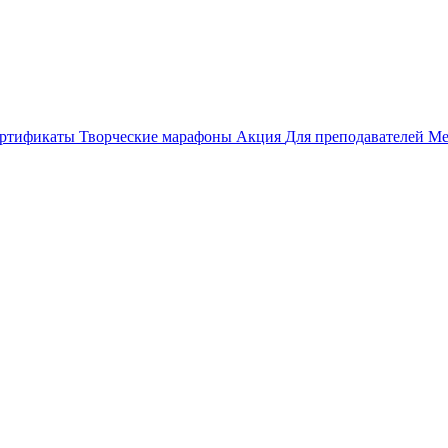
ертификаты
Творческие марафоны
Акция
Для преподавателей
Ме