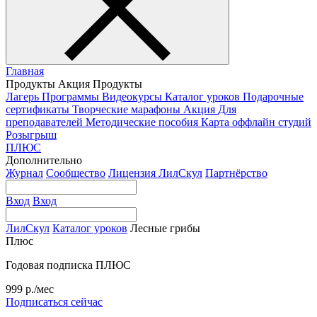
Главная
Продукты
Акция
Продукты
Лагерь
Программы
Видеокурсы
Каталог уроков
Подарочные
сертификаты
Творческие марафоны
Акция
Для
преподавателей
Методические пособия
Карта оффлайн студий
Розыгрыш
ПЛЮС
Дополнительно
Журнал
Сообщество
Лицензия ЛилСкул
Партнёрство
Вход
Вход
ЛилСкул
Каталог уроков
Лесные грибы
Плюс
Годовая подписка ПЛЮС
999 р./мес
Подписаться сейчас