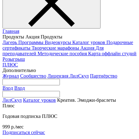
Главная
Продукты
Акция
Продукты
Лагерь
Программы
Видеокурсы
Каталог уроков
Подарочные
сертификаты
Творческие марафоны
Акция
Для
преподавателей
Методические пособия
Карта оффлайн студий
Розыгрыш
ПЛЮС
Дополнительно
Журнал
Сообщество
Лицензия ЛилСкул
Партнёрство
Вход
Вход
ЛилСкул
Каталог уроков
Креатив. Эмоджи-браслеты
Плюс
Годовая подписка ПЛЮС
999 р./мес
Подписаться сейчас