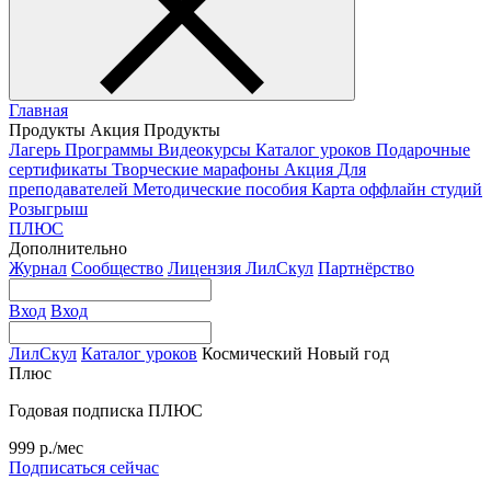
Главная
Продукты
Акция
Продукты
Лагерь
Программы
Видеокурсы
Каталог уроков
Подарочные
сертификаты
Творческие марафоны
Акция
Для
преподавателей
Методические пособия
Карта оффлайн студий
Розыгрыш
ПЛЮС
Дополнительно
Журнал
Сообщество
Лицензия ЛилСкул
Партнёрство
Вход
Вход
ЛилСкул
Каталог уроков
Космический Новый год
Плюс
Годовая подписка ПЛЮС
999 р./мес
Подписаться сейчас