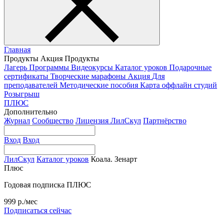
Главная
Продукты
Акция
Продукты
Лагерь
Программы
Видеокурсы
Каталог уроков
Подарочные
сертификаты
Творческие марафоны
Акция
Для
преподавателей
Методические пособия
Карта оффлайн студий
Розыгрыш
ПЛЮС
Дополнительно
Журнал
Сообщество
Лицензия ЛилСкул
Партнёрство
Вход
Вход
ЛилСкул
Каталог уроков
Коала. Зенарт
Плюс
Годовая подписка ПЛЮС
999 р./мес
Подписаться сейчас