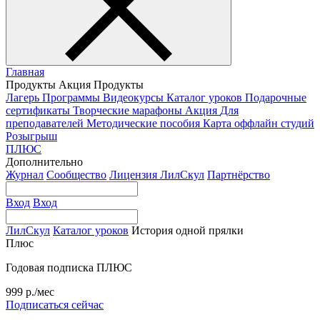
Главная
Продукты
Акция
Продукты
Лагерь
Программы
Видеокурсы
Каталог уроков
Подарочные
сертификаты
Творческие марафоны
Акция
Для
преподавателей
Методические пособия
Карта оффлайн студий
Розыгрыш
ПЛЮС
Дополнительно
Журнал
Сообщество
Лицензия ЛилСкул
Партнёрство
Вход
Вход
ЛилСкул
Каталог уроков
История одной прялки
Плюс
Годовая подписка ПЛЮС
999 р./мес
Подписаться сейчас