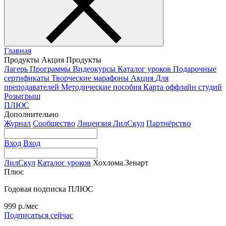
Главная
Продукты
Акция
Продукты
Лагерь
Программы
Видеокурсы
Каталог уроков
Подарочные
сертификаты
Творческие марафоны
Акция
Для
преподавателей
Методические пособия
Карта оффлайн студий
Розыгрыш
ПЛЮС
Дополнительно
Журнал
Сообщество
Лицензия ЛилСкул
Партнёрство
Вход
Вход
ЛилСкул
Каталог уроков
Хохлома.Зенарт
Плюс
Годовая подписка ПЛЮС
999 р./мес
Подписаться сейчас