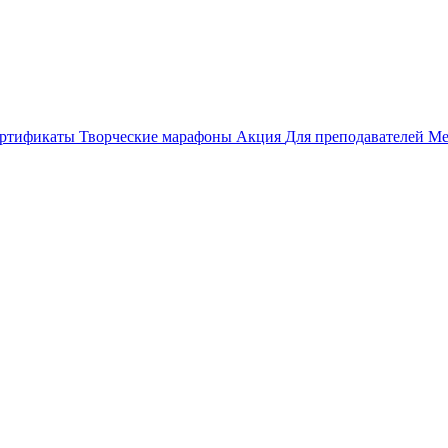
ертификаты
Творческие марафоны
Акция
Для преподавателей
Ме