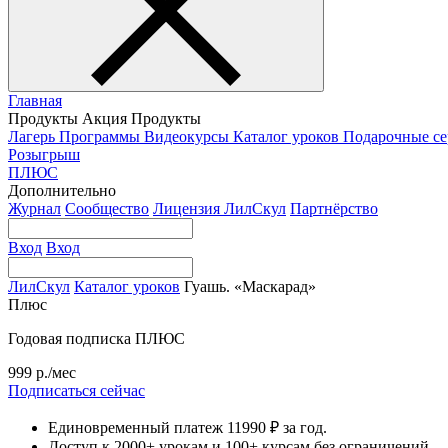
Главная
Продукты
Акция
Продукты
Лагерь
Программы
Видеокурсы
Каталог уроков
Подарочные с
Розыгрыш
ПЛЮС
Дополнительно
Журнал
Сообщество
Лицензия ЛилСкул
Партнёрство
Вход
Вход
ЛилСкул
Каталог уроков
Гуашь. «Маскарад»
Плюс
Годовая подписка ПЛЮС
999 р./мес
Подписаться сейчас
Единовременный платеж 11990 ₽ за год.
Доступ к 2000+ урокам и 100+ курсам без ограничений.