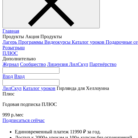
Главная
Продукты
Акция
Продукты
Лагерь
Программы
Видеокурсы
Каталог уроков
Подарочные с
Розыгрыш
ПЛЮС
Дополнительно
Журнал
Сообщество
Лицензия ЛилСкул
Партнёрство
Вход
Вход
ЛилСкул
Каталог уроков
Гирлянда для Хеллоуина
Плюс
Годовая подписка ПЛЮС
999 р./мес
Подписаться сейчас
Единовременный платеж 11990 ₽ за год.
Доступ к 2000+ урокам и 100+ курсам без ограничений.