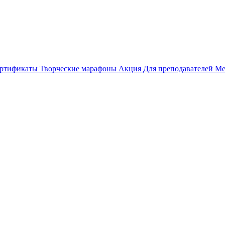
ертификаты
Творческие марафоны
Акция
Для преподавателей
Ме