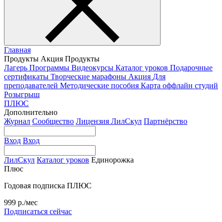
Главная
Продукты
Акция
Продукты
Лагерь
Программы
Видеокурсы
Каталог уроков
Подарочные
сертификаты
Творческие марафоны
Акция
Для
преподавателей
Методические пособия
Карта оффлайн студий
Розыгрыш
ПЛЮС
Дополнительно
Журнал
Сообщество
Лицензия ЛилСкул
Партнёрство
Вход
Вход
ЛилСкул
Каталог уроков
Единорожка
Плюс
Годовая подписка ПЛЮС
999 р./мес
Подписаться сейчас