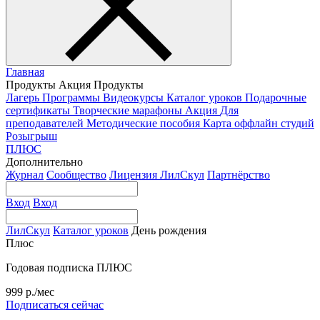
Главная
Продукты
Акция
Продукты
Лагерь
Программы
Видеокурсы
Каталог уроков
Подарочные
сертификаты
Творческие марафоны
Акция
Для
преподавателей
Методические пособия
Карта оффлайн студий
Розыгрыш
ПЛЮС
Дополнительно
Журнал
Сообщество
Лицензия ЛилСкул
Партнёрство
Вход
Вход
ЛилСкул
Каталог уроков
День рождения
Плюс
Годовая подписка ПЛЮС
999 р./мес
Подписаться сейчас