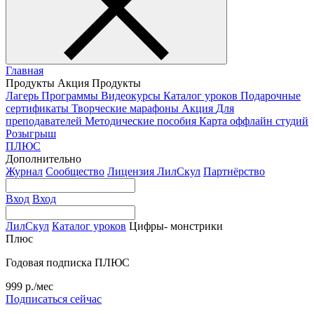
Главная
Продукты
Акция
Продукты
Лагерь
Программы
Видеокурсы
Каталог уроков
Подарочные
сертификаты
Творческие марафоны
Акция
Для
преподавателей
Методические пособия
Карта оффлайн студий
Розыгрыш
ПЛЮС
Дополнительно
Журнал
Сообщество
Лицензия ЛилСкул
Партнёрство
Вход
Вход
ЛилСкул
Каталог уроков
Цифры- монстрики
Плюс
Годовая подписка ПЛЮС
999 р./мес
Подписаться сейчас