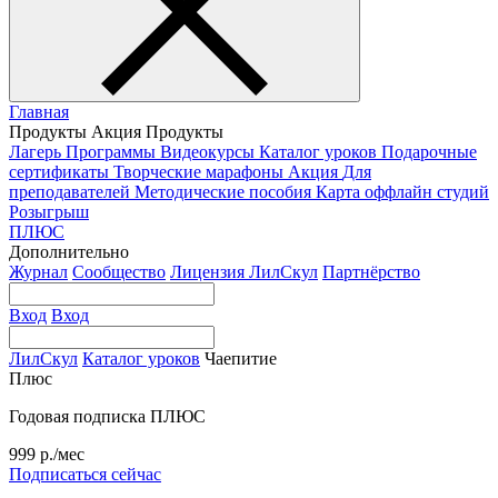
Главная
Продукты
Акция
Продукты
Лагерь
Программы
Видеокурсы
Каталог уроков
Подарочные
сертификаты
Творческие марафоны
Акция
Для
преподавателей
Методические пособия
Карта оффлайн студий
Розыгрыш
ПЛЮС
Дополнительно
Журнал
Сообщество
Лицензия ЛилСкул
Партнёрство
Вход
Вход
ЛилСкул
Каталог уроков
Чаепитие
Плюс
Годовая подписка ПЛЮС
999 р./мес
Подписаться сейчас