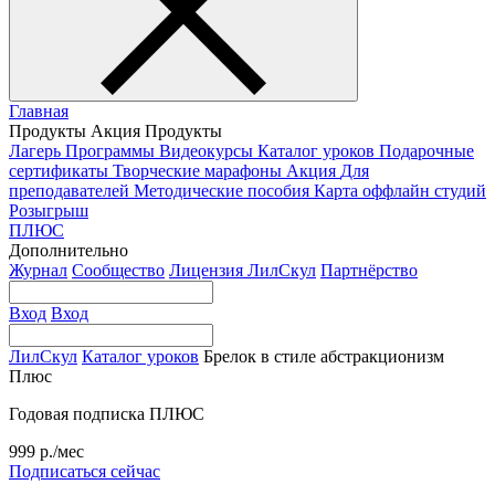
Главная
Продукты
Акция
Продукты
Лагерь
Программы
Видеокурсы
Каталог уроков
Подарочные
сертификаты
Творческие марафоны
Акция
Для
преподавателей
Методические пособия
Карта оффлайн студий
Розыгрыш
ПЛЮС
Дополнительно
Журнал
Сообщество
Лицензия ЛилСкул
Партнёрство
Вход
Вход
ЛилСкул
Каталог уроков
Брелок в стиле абстракционизм
Плюс
Годовая подписка ПЛЮС
999 р./мес
Подписаться сейчас