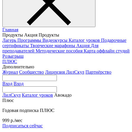
Главная
Продукты
Акция
Продукты
Лагерь
Программы
Видеокурсы
Каталог уроков
Подарочные
сертификаты
Творческие марафоны
Акция
Для
преподавателей
Методические пособия
Карта оффлайн студий
Розыгрыш
ПЛЮС
Дополнительно
Журнал
Сообщество
Лицензия ЛилСкул
Партнёрство
Вход
Вход
ЛилСкул
Каталог уроков
Авокадо
Плюс
Годовая подписка ПЛЮС
999 р./мес
Подписаться сейчас