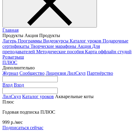
Главная
Продукты
Акция
Продукты
Лагерь
Программы
Видеокурсы
Каталог уроков
Подарочные
сертификаты
Творческие марафоны
Акция
Для
преподавателей
Методические пособия
Карта оффлайн студий
Розыгрыш
ПЛЮС
Дополнительно
Журнал
Сообщество
Лицензия ЛилСкул
Партнёрство
Вход
Вход
ЛилСкул
Каталог уроков
Акварельные коты
Плюс
Годовая подписка ПЛЮС
999 р./мес
Подписаться сейчас