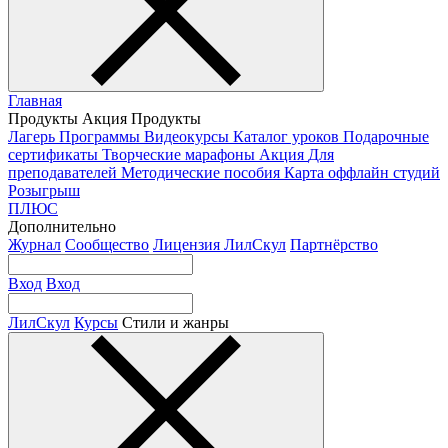
Главная
Продукты
Акция
Продукты
Лагерь
Программы
Видеокурсы
Каталог уроков
Подарочные
сертификаты
Творческие марафоны
Акция
Для
преподавателей
Методические пособия
Карта оффлайн студий
Розыгрыш
ПЛЮС
Дополнительно
Журнал
Сообщество
Лицензия ЛилСкул
Партнёрство
Вход
Вход
ЛилСкул
Курсы
Стили и жанры