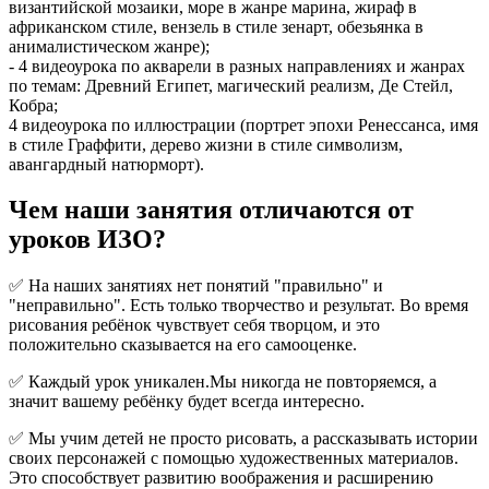
византийской мозаики, море в жанре марина, жираф в
африканском стиле, вензель в стиле зенарт, обезьянка в
анималистическом жанре);
- 4 видеоурока по акварели в разных направлениях и жанрах
по темам: Древний Египет, магический реализм, Де Стейл,
Кобра;
4 видеоурока по иллюстрации (портрет эпохи Ренессанса, имя
в стиле Граффити, дерево жизни в стиле символизм,
авангардный натюрморт).
Чем наши занятия отличаются от
уроков ИЗО?
✅ На наших занятиях нет понятий "правильно" и
"неправильно". Есть только творчество и результат. Во время
рисования ребёнок чувствует себя творцом, и это
положительно сказывается на его самооценке.
✅ Каждый урок уникален.Мы никогда не повторяемся, а
значит вашему ребёнку будет всегда интересно.
✅ Мы учим детей не просто рисовать, а рассказывать истории
своих персонажей с помощью художественных материалов.
Это способствует развитию воображения и расширению