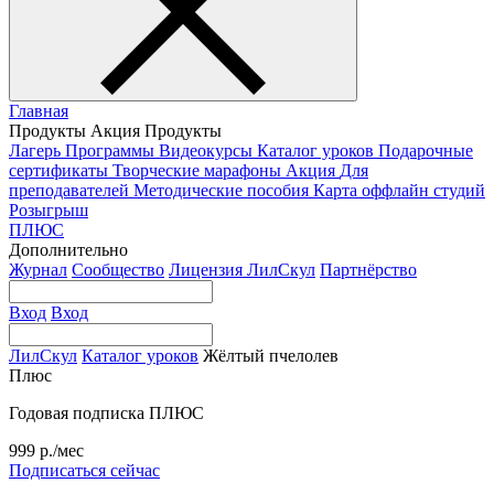
Главная
Продукты
Акция
Продукты
Лагерь
Программы
Видеокурсы
Каталог уроков
Подарочные
сертификаты
Творческие марафоны
Акция
Для
преподавателей
Методические пособия
Карта оффлайн студий
Розыгрыш
ПЛЮС
Дополнительно
Журнал
Сообщество
Лицензия ЛилСкул
Партнёрство
Вход
Вход
ЛилСкул
Каталог уроков
Жёлтый пчелолев
Плюс
Годовая подписка ПЛЮС
999 р./мес
Подписаться сейчас