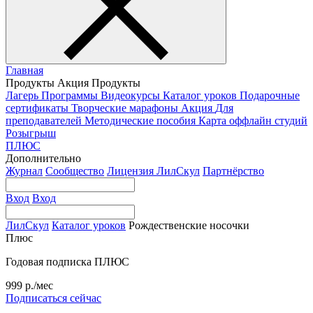
Главная
Продукты
Акция
Продукты
Лагерь
Программы
Видеокурсы
Каталог уроков
Подарочные
сертификаты
Творческие марафоны
Акция
Для
преподавателей
Методические пособия
Карта оффлайн студий
Розыгрыш
ПЛЮС
Дополнительно
Журнал
Сообщество
Лицензия ЛилСкул
Партнёрство
Вход
Вход
ЛилСкул
Каталог уроков
Рождественские носочки
Плюс
Годовая подписка ПЛЮС
999 р./мес
Подписаться сейчас