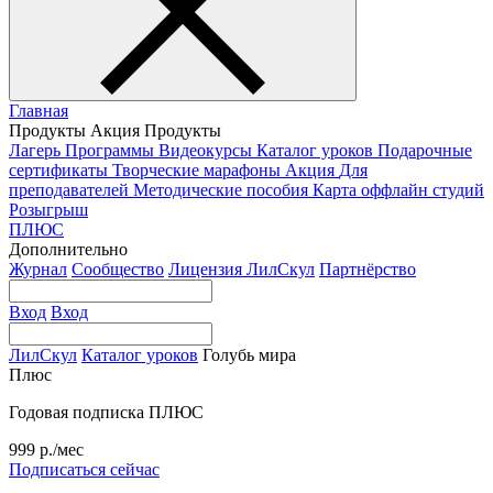
Главная
Продукты
Акция
Продукты
Лагерь
Программы
Видеокурсы
Каталог уроков
Подарочные
сертификаты
Творческие марафоны
Акция
Для
преподавателей
Методические пособия
Карта оффлайн студий
Розыгрыш
ПЛЮС
Дополнительно
Журнал
Сообщество
Лицензия ЛилСкул
Партнёрство
Вход
Вход
ЛилСкул
Каталог уроков
Голубь мира
Плюс
Годовая подписка ПЛЮС
999 р./мес
Подписаться сейчас