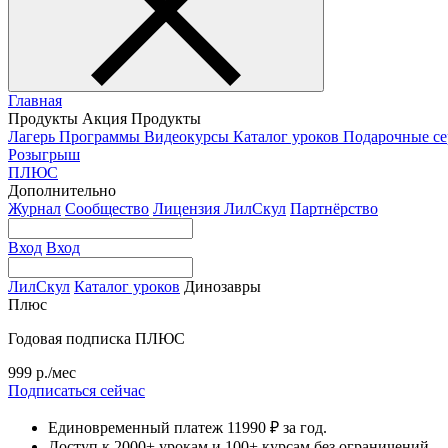
Главная
Продукты
Акция
Продукты
Лагерь
Программы
Видеокурсы
Каталог уроков
Подарочные с
Розыгрыш
ПЛЮС
Дополнительно
Журнал
Сообщество
Лицензия ЛилСкул
Партнёрство
Вход
Вход
ЛилСкул
Каталог уроков
Динозавры
Плюс
Годовая подписка ПЛЮС
999 р./мес
Подписаться сейчас
Единовременный платеж 11990 ₽ за год.
Доступ к 2000+ урокам и 100+ курсам без ограничений.