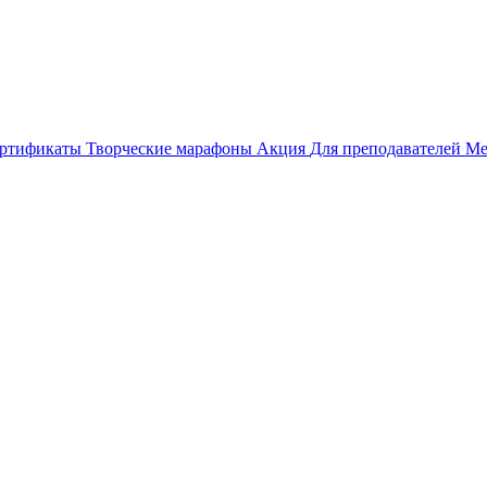
ертификаты
Творческие марафоны
Акция
Для преподавателей
Ме