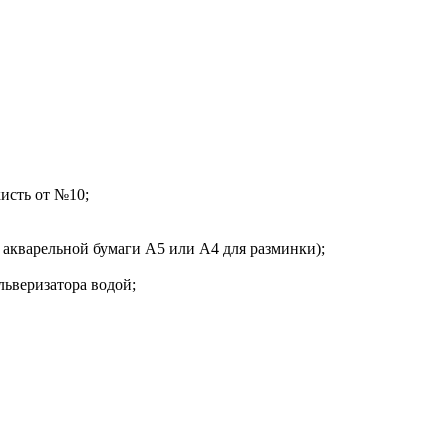
кисть от №10;
т акварельной бумаги А5 или А4 для разминки);
ульверизатора водой;