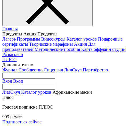
Главная
Продукты
Акция
Продукты
Лагерь
Программы
Видеокурсы
Каталог уроков
Подарочные
сертификаты
Творческие марафоны
Акция
Для
преподавателей
Методические пособия
Карта оффлайн студий
Розыгрыш
ПЛЮС
Дополнительно
Журнал
Сообщество
Лицензия ЛилСкул
Партнёрство
Вход
Вход
ЛилСкул
Каталог уроков
Африканские маски
Плюс
Годовая подписка ПЛЮС
999 р./мес
Подписаться сейчас